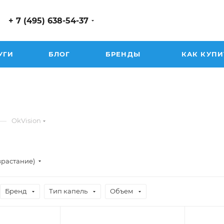
+ 7 (495) 638-54-37
УГИ
БЛОГ
БРЕНДЫ
КАК КУПИ
—
OkVision
зрастание)
Бренд
Тип капель
Объем