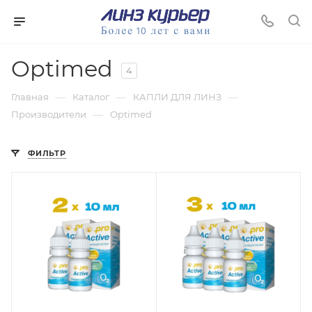
Optimed
4
—
—
—
Главная
Каталог
КАПЛИ ДЛЯ ЛИНЗ
—
Производители
Optimed
ФИЛЬТР