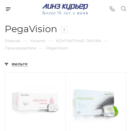
PegaVision
3
—
—
—
Главная
Каталог
КОНТАКТНЫЕ ЛИНЗЫ
—
Производители
PegaVision
ФИЛЬТР