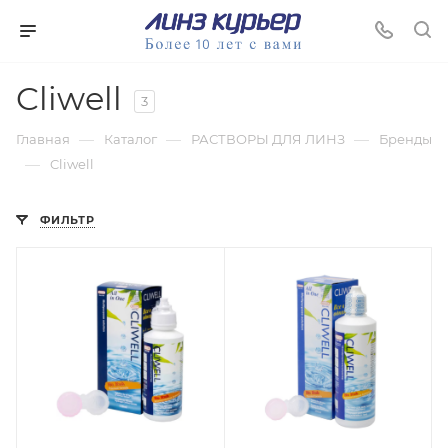
Cliwell
3
—
—
—
Главная
Каталог
РАСТВОРЫ ДЛЯ ЛИНЗ
Бренды
—
Cliwell
ФИЛЬТР