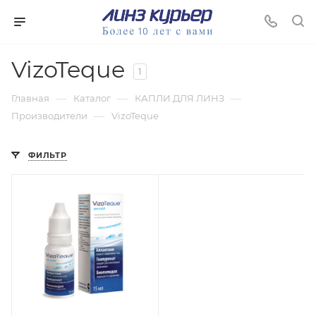
VizoTeque
1
—
—
—
Главная
Каталог
КАПЛИ ДЛЯ ЛИНЗ
—
Производители
VizoTeque
ФИЛЬТР