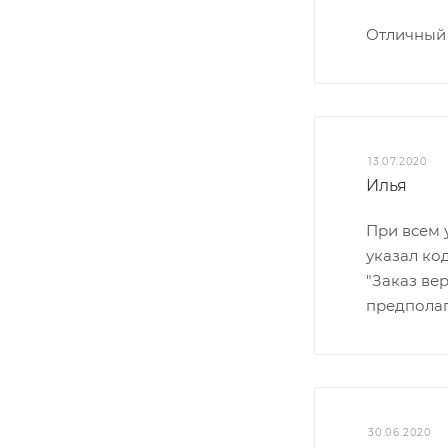
Отличный 
13.07.2020
Илья
При всем 
указал ко
"Заказ ве
предполаг
30.06.2020