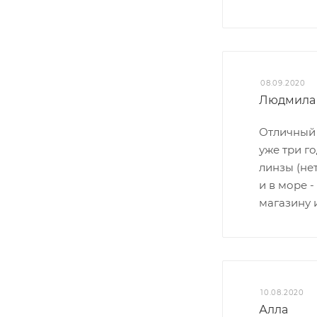
08.09.2020
Людмила
Отличный 
уже три г
линзы (нет
и в море 
магазину 
10.08.2020
Алла