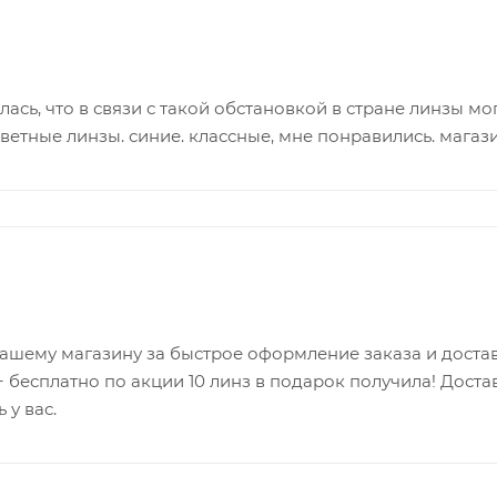
ась, что в связи с такой обстановкой в стране линзы мог
ветные линзы. синие. классные, мне понравились. магаз
ашему магазину за быстрое оформление заказа и достав
+ бесплатно по акции 10 линз в подарок получила! Достав
 у вас.