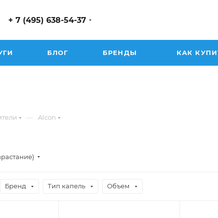
+ 7 (495) 638-54-37
УГИ
БЛОГ
БРЕНДЫ
КАК КУПИ
—
ители
Alcon
зрастание)
Бренд
Тип капель
Объем