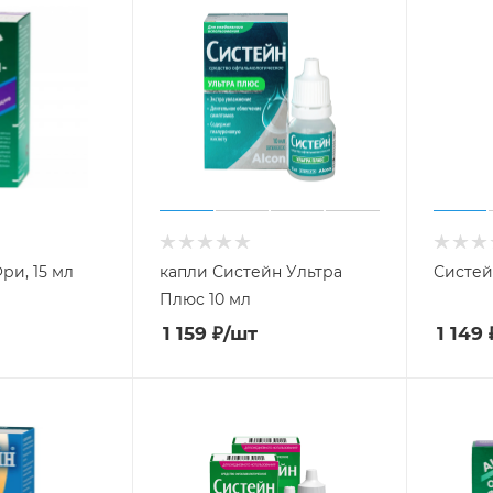
ри, 15 мл
капли Систейн Ультра
Систейн
Плюс 10 мл
1 159
₽
/шт
1 149