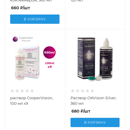
контейнером, 360 мл
120 мл
660
₽
/шт
В КОРЗИНУ
раствор CooperVision,
Раствор OKVision Silver,
100 мл x9
360 мл
680
₽
/шт
В КОРЗИНУ