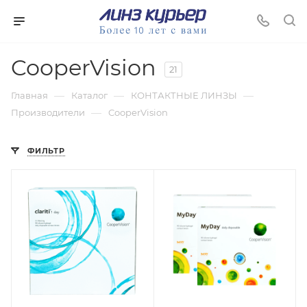
CooperVision
21
—
—
—
Главная
Каталог
КОНТАКТНЫЕ ЛИНЗЫ
—
Производители
CooperVision
ФИЛЬТР