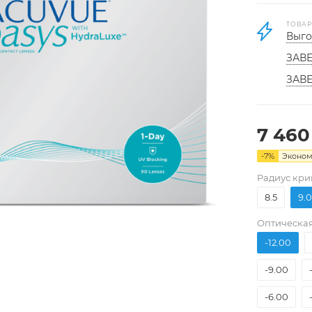
ТОВАР
Выго
ЗАВЕ
ЗАВЕ
7 460
-
7
%
Эконо
Pадиус кри
8.5
9.0
Оптическая
-12.00
-9.00
-6.00