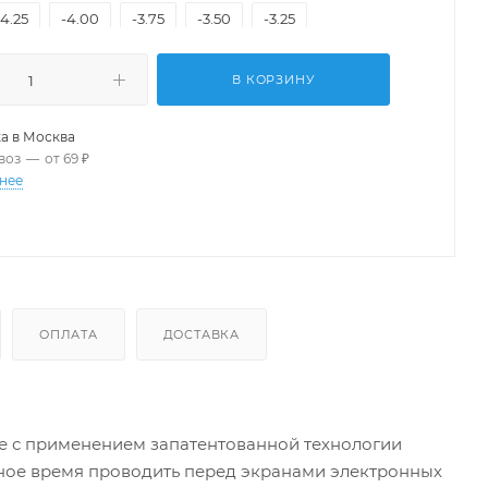
-4.25
-4.00
-3.75
-3.50
-3.25
-2.75
-2.50
-2.25
-2.00
-1.75
-1.50
В КОРЗИНУ
1.00
-0.75
-0.50
+0.50
+0.75
а в
Москва
+1.25
+1.50
+1.75
+2.00
+2.25
воз
—
от 69 ₽
нее
+2.75
+3.00
+3.25
+3.50
+3.75
+4.25
+4.50
+4.75
+5.00
+5.25
+5.75
+6.00
+6.50
+7.00
+7.50
ОПЛАТА
ДОСТАВКА
 с применением запатентованной технологии
ьное время проводить перед экранами электронных