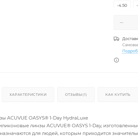
-4.50
-3.00
-1.25
-
Доставк
+1.00
Самовы
Подроб
+2.50
+4.00
+5.50
+8.00
ХАРАКТЕРИСТИКИ
ОТЗЫВЫ(1)
КАК КУПИТЬ
зы ACUVUE OASYS® 1-Day HydraLuxe
ликоновые линзы ACUVUE® OASYS 1-Day, изготовленные
дназначаются для людей, которым приходится значител