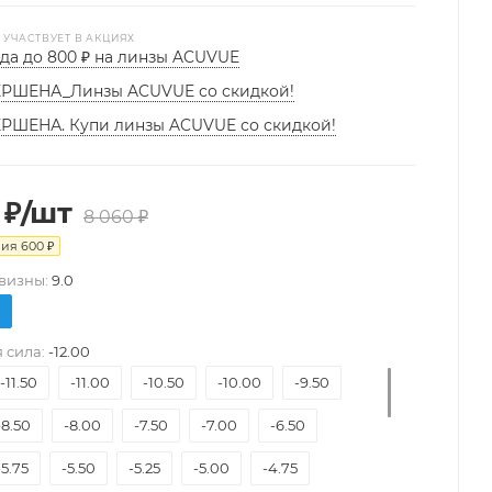
 УЧАСТВУЕТ В АКЦИЯХ
да до 800 ₽ на линзы ACUVUE
РШЕНА_Линзы ACUVUE со скидкой!
РШЕНА. Купи линзы ACUVUE со скидкой!
₽
/шт
8 060
₽
мия
600
₽
визны:
9.0
 сила:
-12.00
-11.50
-11.00
-10.50
-10.00
-9.50
-8.50
-8.00
-7.50
-7.00
-6.50
-5.75
-5.50
-5.25
-5.00
-4.75