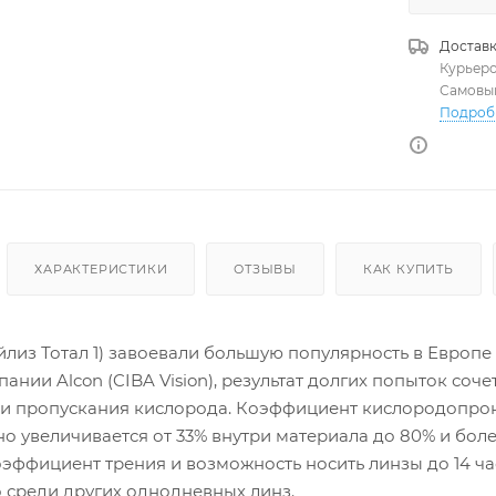
-1.25
-
Доставк
+1.00
Курьер
Самовы
+2.50
Подроб
+4.00
+5.50
ХАРАКТЕРИСТИКИ
ОТЗЫВЫ
КАК КУПИТЬ
(Дэйлиз Тотал 1) завоевали большую популярность в Евр
ании Alcon (CIBA Vision), результат долгих попыток соч
 и пропускания кислорода. Коэффициент кислородопрони
о увеличивается от 33% внутри материала до 80% и более
эффициент трения и возможность носить линзы до 14 часо
о среди других однодневных линз.