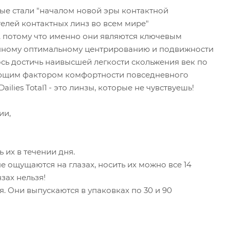
орые стали "началом новой эры контактной
телей контактных линз во всем мире"
, потому что именно они являются ключевым
анному оптимальному центрированию и подвижности
лось достичь наивысшей легкости скольжения век по
еляющим фактором комфортности повседневного
lies Total1 - это линзы, которые не чувствуешь!
ии,
ь их в течении дня.
не ощущаются на глазах, носить их можно все 14
зах нельзя!
я. Они выпускаются в упаковках по 30 и 90