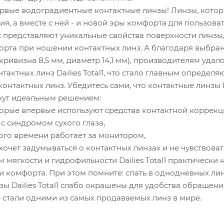
- первые водоградиентные контактные линзы! Линзы, кот
я, а вместе с ней - и новой эры комфорта для пользова
 представляют уникальные свойства поверхности линзы
рта при ношении контактных линз. А благодаря выбр
кривизна 8,5 мм, диаметр 14,1 мм), производителям уда
нтактных линз Dailies Total1, что стало главным опред
онтактных линз. Убедитесь сами, что контактные линзы Dai
станут идеальным решением:
торые впервые используют средства контактной коррекц
 с синдромом сухого глаза,
много времени работает за монитором,
е хочет задумываться о контактных линзах и не чувствоват
 мягкости и гидрофильности Dailies Total1 практически 
и комфорта. При этом помните: спать в однодневных лин
ы Dailies Total1 слабо окрашены для удобства обращени
е стали одними из самых продаваемых линз в мире.