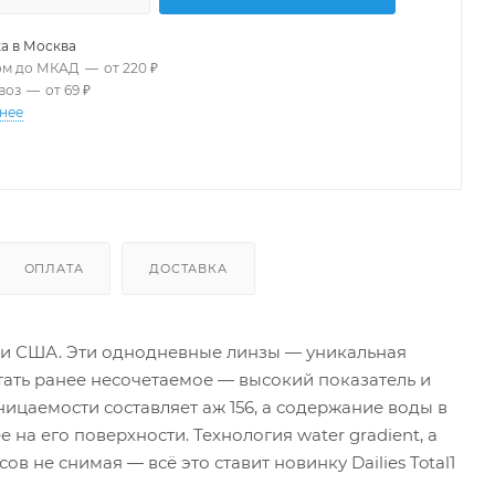
1.00
-0.75
-0.50
+0.50
+0.75
а в
Москва
+1.25
+1.50
+1.75
+2.00
+2.25
ом до МКАД
—
от 220 ₽
воз
—
от 69 ₽
+2.75
+3.00
+3.25
+3.50
+3.75
нее
+4.25
+4.50
+4.75
+5.00
+5.25
+5.75
+6.00
ОПЛАТА
ДОСТАВКА
опе и США. Эти однодневные линзы — уникальная
етать ранее несочетаемое — высокий показатель и
цаемости составляет аж 156, а содержание воды в
 на его поверхности. Технология water gradient, а
в не снимая — всё это ставит новинку Dailies Total1