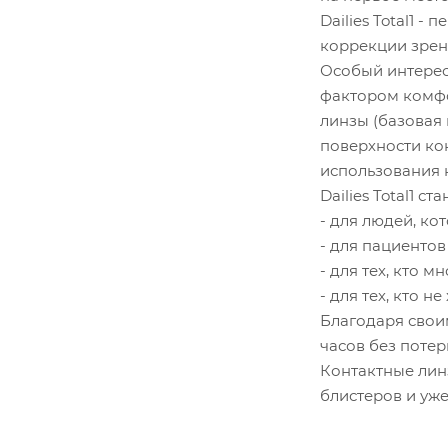
Dailies Total1 
коррекции зрени
Особый интерес
фактором комфо
линзы (базовая 
поверхности ко
использования к
Dailies Total1 
- для людей, ко
- для пациентов
- для тех, кто 
- для тех, кто н
Благодаря своим
часов без потер
Контактные линз
блистеров и уж