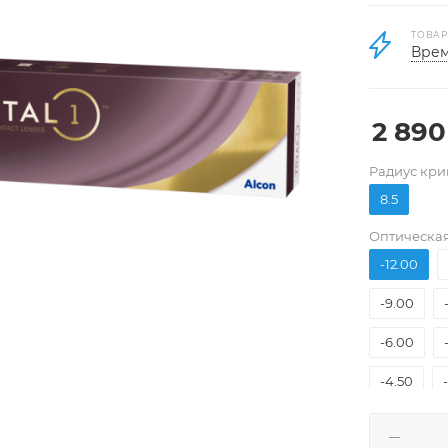
ТОВАР
Врем
2 890
Pадиус кри
8.5
Оптическая
-12.00
-9.00
-6.00
-4.50
-3.00