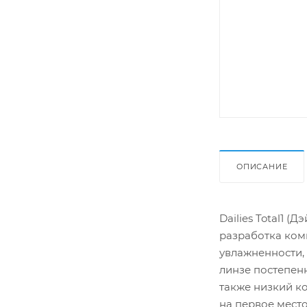
ОПИСАНИЕ
Dailies Total1 
разработка комп
увлажненности,
линзе постепенн
также низкий ко
на первое мест