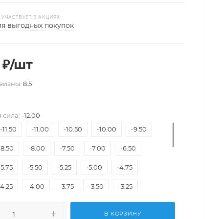
 УЧАСТВУЕТ В АКЦИЯХ
я выгодных покупок
₽
/шт
визны:
8.5
 сила:
-12.00
-11.50
-11.00
-10.50
-10.00
-9.50
-8.50
-8.00
-7.50
-7.00
-6.50
-5.75
-5.50
-5.25
-5.00
-4.75
-4.25
-4.00
-3.75
-3.50
-3.25
-2.75
-2.50
-2.25
-2.00
-1.75
-1.50
В КОРЗИНУ