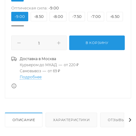
Оптическая сила:
-9.00
-9.00
-8.50
-8.00
-7.50
-7.00
-6.50
-6.
В КОРЗИНУ
Доставка в
Москва
Курьером до МКАД
—
от 220 ₽
Самовывоз
—
от 69 ₽
Подробнее
ОПИСАНИЕ
ХАРАКТЕРИСТИКИ
ОТЗЫВЫ(1)