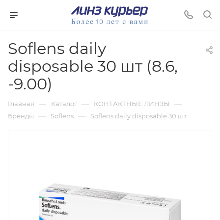
Soflens daily
disposable 30 шт (8.6,
-9.00)
—
—
—
Главная
Каталог
КОНТАКТНЫЕ ЛИНЗЫ
—
—
Бренды
Soflens
Soflens daily disposable 30 шт