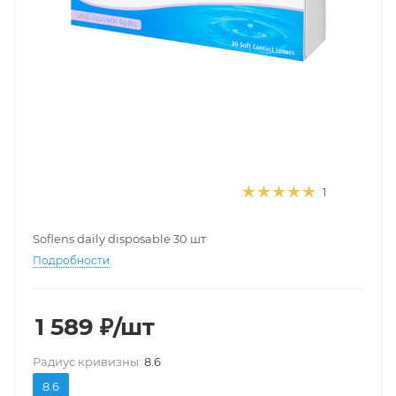
1
Soflens daily disposable 30 шт
Подробности
1 589
₽
/шт
Pадиус кривизны:
8.6
8.6