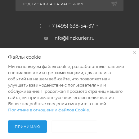
ПОДПИСАТЬСЯ НА РАССЫЛКУ
+ 7 (495) 638-54-37
info@linzkurier.ru
г. Москва, ул. Искры 31/1
Файлы cookie
Мы используем файлы cookie, разработанные нашими
специалистами и третьими лицами, для анализа
событий на нашем веб-сайте, что позволяет нам
улучшать взаимодействие с пользователями и
обслуживание. Продолжая просмотр страниц нашего
сайта, вы принимаете условия его использования.
Более подробные сведения смотрите в нашей
Политике в отношении файлов Cookie
.
2008 - 2026 © Интернет магазин Линз Курьер
ПРИНИМАЮ
НЕ ПРИНИМАЮ
Главная
Кабинет
Корзина
Акции
Контакты
Услуги