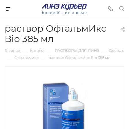
раствор ОфтальмИкс
Bio 385 мл
—
—
—
Главная
Каталог
РАСТВОРЫ ДЛЯ ЛИНЗ
Бренды
—
—
Офтальмикс
раствор ОфтальмИкс Bio 385 мл