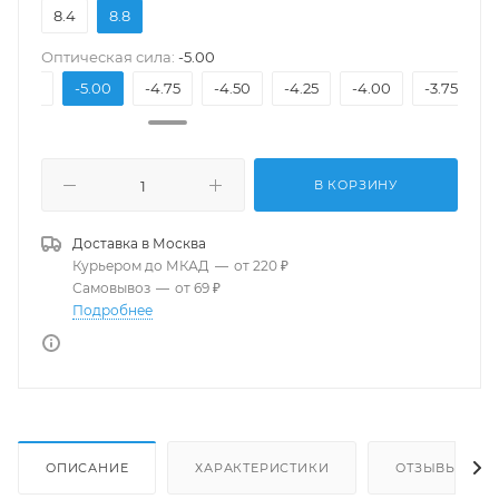
8.4
8.8
Оптическая сила:
-5.00
-5.25
-5.00
-4.75
-4.50
-4.25
-4.00
-3.75
-
В КОРЗИНУ
Доставка в
Москва
Курьером до МКАД
—
от 220 ₽
Самовывоз
—
от 69 ₽
Подробнее
ОПИСАНИЕ
ХАРАКТЕРИСТИКИ
ОТЗЫВЫ(3)