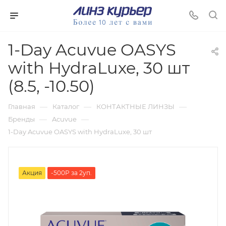
1-Day Acuvue OASYS
with HydraLuxe, 30 шт
(8.5, -10.50)
—
—
—
Главная
Каталог
КОНТАКТНЫЕ ЛИНЗЫ
—
—
Бренды
Acuvue
1-Day Acuvue OASYS with HydraLuxe, 30 шт
Акция
-500Р за 2уп.