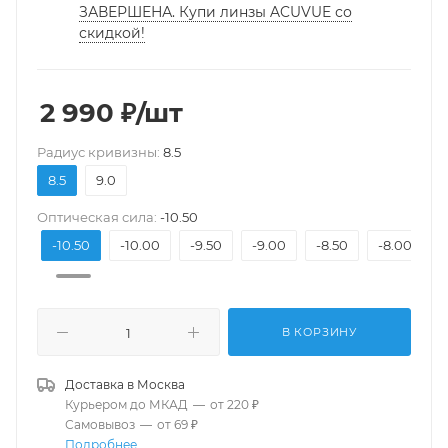
ЗАВЕРШЕНА. Купи линзы ACUVUE со
скидкой!
2 990
₽
/шт
Pадиус кривизны:
8.5
8.5
9.0
Оптическая сила:
-10.50
1.00
-10.50
-10.00
-9.50
-9.00
-8.50
-8.00
В КОРЗИНУ
Доставка в
Москва
Курьером до МКАД
—
от 220 ₽
Самовывоз
—
от 69 ₽
Подробнее