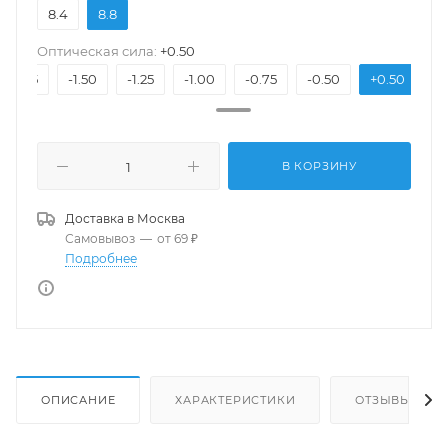
8.4
8.8
Оптическая сила:
+0.50
-1.75
-1.50
-1.25
-1.00
-0.75
-0.50
+0.50
+
В КОРЗИНУ
Доставка в
Москва
Самовывоз
—
от 69 ₽
Подробнее
ОПИСАНИЕ
ХАРАКТЕРИСТИКИ
ОТЗЫВЫ(1)