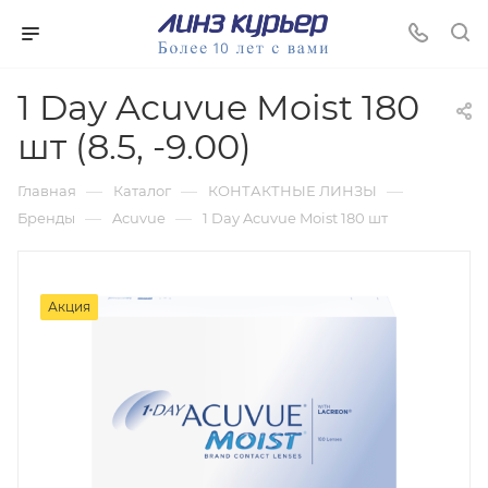
1 Day Acuvue Moist 180
шт (8.5, -9.00)
—
—
—
Главная
Каталог
КОНТАКТНЫЕ ЛИНЗЫ
—
—
Бренды
Acuvue
1 Day Acuvue Moist 180 шт
Акция