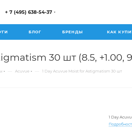
+ 7 (495) 638-54-37
УГИ
БЛОГ
БРЕНДЫ
КАК КУПИ
gmatism 30 шт (8.5, +1.00, 90
—
—
ы
Acuvue
1 Day Acuvue Moist for Astigmatism 30 шт
1 Day Acuvu
Подробнос