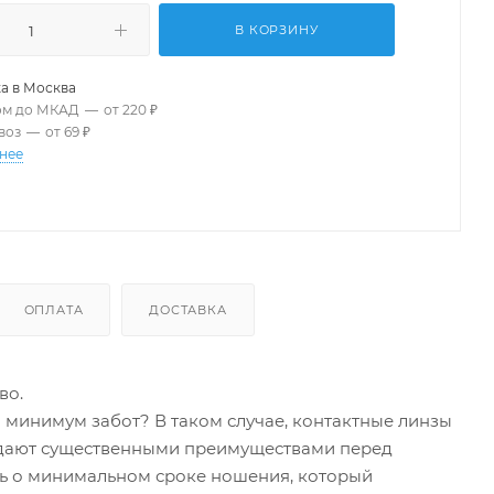
В КОРЗИНУ
а в
Москва
ом до МКАД
—
от 220 ₽
воз
—
от 69 ₽
нее
ОПЛАТА
ДОСТАВКА
во.
минимум забот? В таком случае, контактные линзы
ладают существенными преимуществами перед
ть о минимальном сроке ношения, который