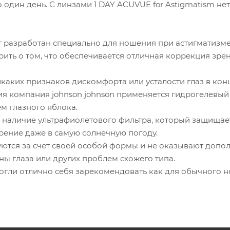
о один день. С линзами 1 DAY ACUVUE for Astigmatism 
 разработан специально для ношения при астигматизме
ить о том, что обеспечивается отличная коррекция зре
каких признаков дискомфорта или усталости глаз в конц
ия компания johnson johnson применяется гидрогелевый
м глазного яблока.
 наличие ультрафиолетового фильтра, который защищает
рение даже в самую солнечную погоду.
ются за счёт своей особой формы и не оказывают допол
ны глаза или других проблем схожего типа.
огли отлично себя зарекомендовать как для обычного н