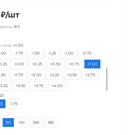
₽
/шт
8.50
-8.00
-7.50
-7.00
-6.50
-6.00
визны:
8.5
5.50
-5.25
-5.00
-4.75
-4.50
-4.25
3.75
-3.50
-3.25
-3.00
-2.75
-2.50
 сила:
+1.00
2.00
-1.75
-1.50
-1.25
-1.00
-0.75
0.25
0.00
+0.25
+0.50
+0.75
+1.00
1.50
+1.75
+2.00
+2.25
+2.50
+2.75
+3.25
+3.50
+3.75
+4.00
25
25
1.75
90
110
160
180