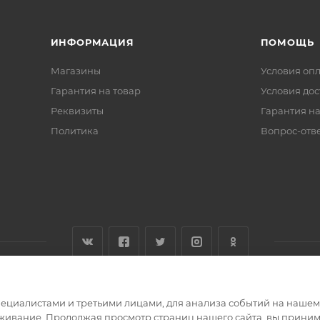
ИНФОРМАЦИЯ
ПОМОЩЬ
Магазины
Условия оп
Гарантия на товар
Условия дос
Реквизиты
Гарантия на
Политика
Вопрос-отв
циалистами и третьими лицами, для анализа событий на нашем в
живание. Продолжая просмотр страниц нашего сайта, вы приним