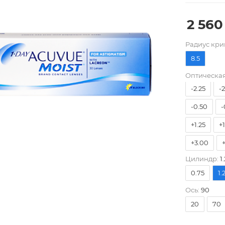
2 560
-9.00
-
Pадиус кри
-5.75
-
8.5
-4.00
-
Оптическая
-2.25
-
-0.50
-
+1.25
+
+3.00
Цилиндр:
1.
0.75
1.
Ось:
90
20
70