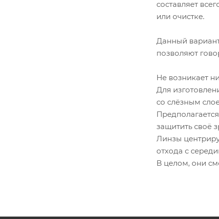
составляет всег
или очистке.
Данный вариант
позволяют говор
Не возникает ни
Для изготовлен
со слёзным слое
Предполагается
защитить своё з
Линзы центриру
отхода с середи
В целом, они см