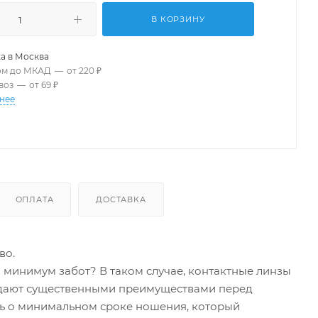
В КОРЗИНУ
а в
Москва
ом до МКАД
—
от 220 ₽
воз
—
от 69 ₽
нее
ОПЛАТА
ДОСТАВКА
во.
минимум забот? В таком случае, контактные линзы
ладают существенными преимуществами перед
ть о минимальном сроке ношения, который