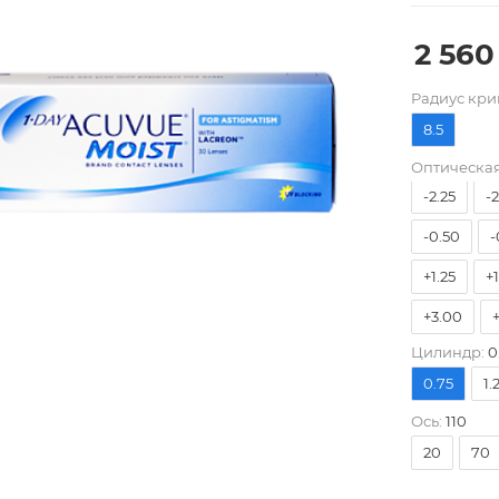
2 560
-9.00
-
Pадиус кри
-5.75
-
8.5
-4.00
-
Оптическая
-2.25
-
-0.50
-
+1.25
+
+3.00
Цилиндр:
0
0.75
1.
Ось:
110
20
70