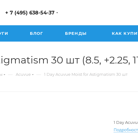
+ 7 (495) 638-54-37
УГИ
БЛОГ
БРЕНДЫ
КАК КУПИ
gmatism 30 шт (8.5, +2.25, 11
—
—
ы
Acuvue
1 Day Acuvue Moist for Astigmatism 30 шт
1 Day Acuvu
Подробнос