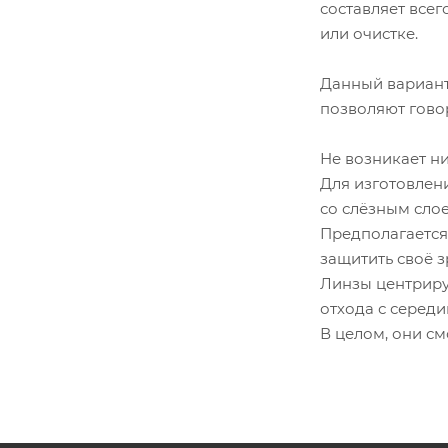
составляет всег
или очистке.
Данный вариант
позволяют говор
Не возникает ни
Для изготовлен
со слёзным слое
Предполагается
защитить своё з
Линзы центриру
отхода с середи
В целом, они см