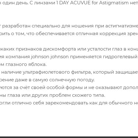
о один день. С линзами 1 DAY ACUVUE for Astigmatism 
 разработан специально для ношения при астигматизме
ить о том, что обеспечивается отличная коррекция зре
каких признаков дискомфорта или усталости глаз в конц
ия компания johnson johnson применяется гидрогелевый
м глазного яблока.
 наличие ультрафиолетового фильтра, который защищает
рение даже в самую солнечную погоду.
ются за счёт своей особой формы и не оказывают допол
ны глаза или других проблем схожего типа.
огли отлично себя зарекомендовать как для обычного н