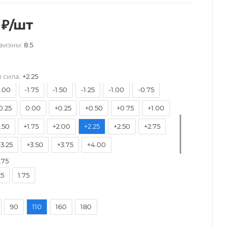
₽
/шт
8.50
-8.00
-7.50
-7.00
-6.50
-6.00
визны:
8.5
5.50
-5.25
-5.00
-4.75
-4.50
-4.25
3.75
-3.50
-3.25
-3.00
-2.75
-2.50
 сила:
+2.25
2.00
-1.75
-1.50
-1.25
-1.00
-0.75
0.25
0.00
+0.25
+0.50
+0.75
+1.00
1.50
+1.75
+2.00
+2.25
+2.50
+2.75
+3.25
+3.50
+3.75
+4.00
.75
25
1.75
90
110
160
180