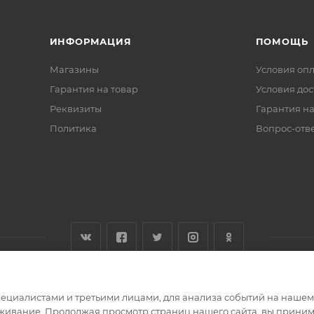
ИНФОРМАЦИЯ
ПОМОЩЬ
Магазины
Условия оп
Гарантия на товар
Условия дос
Реквизиты
Гарантия на
Политика
Вопрос-отв
циалистами и третьими лицами, для анализа событий на нашем в
живание. Продолжая просмотр страниц нашего сайта, вы приним