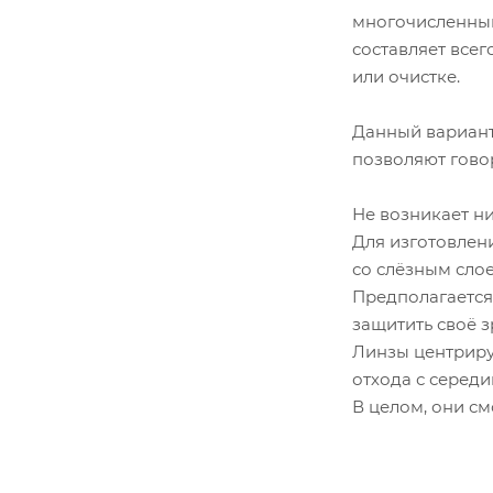
многочисленным
составляет всег
или очистке.
Данный вариант
позволяют говор
Не возникает ни
Для изготовлен
со слёзным слое
Предполагается
защитить своё з
Линзы центриру
отхода с середи
В целом, они см