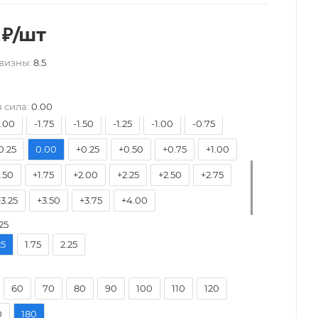
₽
/шт
8.50
-8.00
-7.50
-7.00
-6.50
-6.00
визны:
8.5
5.50
-5.25
-5.00
-4.75
-4.50
-4.25
3.75
-3.50
-3.25
-3.00
-2.75
-2.50
 сила:
0.00
2.00
-1.75
-1.50
-1.25
-1.00
-0.75
0.25
0.00
+0.25
+0.50
+0.75
+1.00
1.50
+1.75
+2.00
+2.25
+2.50
+2.75
+3.25
+3.50
+3.75
+4.00
25
25
1.75
2.25
60
70
80
90
100
110
120
0
180