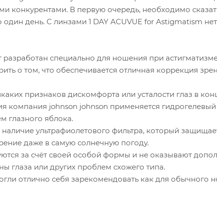
и конкурентами. В первую очередь, необходимо сказа
о один день. С линзами 1 DAY ACUVUE for Astigmatism 
 разработан специально для ношения при астигматизме
ить о том, что обеспечивается отличная коррекция зре
каких признаков дискомфорта или усталости глаз в конц
ия компания johnson johnson применяется гидрогелевый
м глазного яблока.
 наличие ультрафиолетового фильтра, который защищает
рение даже в самую солнечную погоду.
ются за счёт своей особой формы и не оказывают допол
ны глаза или других проблем схожего типа.
огли отлично себя зарекомендовать как для обычного н