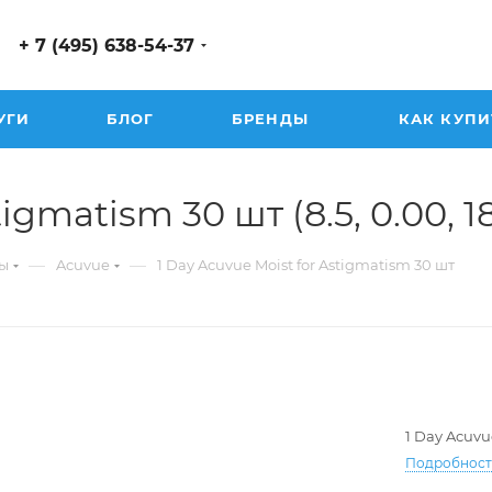
+ 7 (495) 638-54-37
УГИ
БЛОГ
БРЕНДЫ
КАК КУПИ
gmatism 30 шт (8.5, 0.00, 180
—
—
ы
Acuvue
1 Day Acuvue Moist for Astigmatism 30 шт
1 Day Acuvu
Подробнос