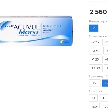
2 560
-9.00
-
Pадиус кри
-5.75
-
8.5
-4.00
-
Оптическая
-2.25
-
-0.50
-
+1.25
+
+3.00
Цилиндр:
1.
0.75
1.
Ось:
180
10
20
160
17