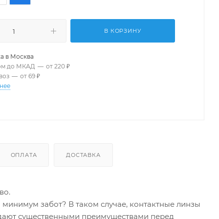
В КОРЗИНУ
а в
Москва
ом до МКАД
—
от 220 ₽
воз
—
от 69 ₽
нее
ОПЛАТА
ДОСТАВКА
во.
минимум забот? В таком случае, контактные линзы
ладают существенными преимуществами перед