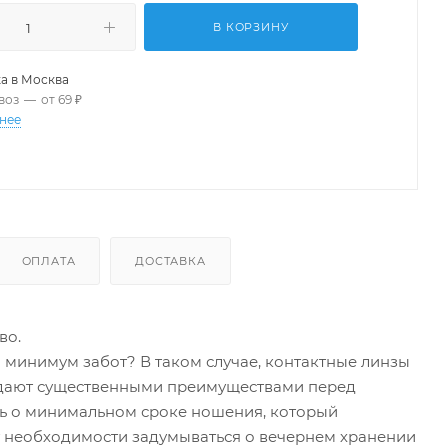
В КОРЗИНУ
а в
Москва
воз
—
от 69 ₽
нее
ОПЛАТА
ДОСТАВКА
во.
минимум забот? В таком случае, контактные линзы
ладают существенными преимуществами перед
ть о минимальном сроке ношения, который
нет необходимости задумываться о вечернем хранении