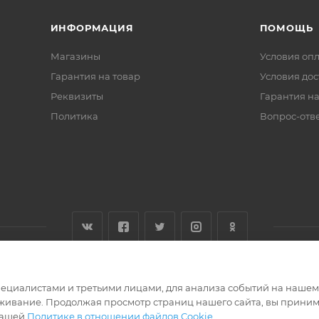
ИНФОРМАЦИЯ
ПОМОЩЬ
Магазины
Условия оп
Гарантия на товар
Условия дос
Реквизиты
Гарантия на
Политика
Вопрос-отв
циалистами и третьими лицами, для анализа событий на нашем в
живание. Продолжая просмотр страниц нашего сайта, вы приним
нашей
Политике в отношении файлов Cookie
.