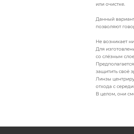
или очистке.
Данный вариант
позволяют говор
Не возникает ни
Для изготовлен
со слёзным слое
Предполагается
защитить своё з
Линзы центриру
отхода с середи
В целом, они см