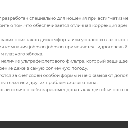
 разработан специально для ношения при астигматизме
ить о том, что обеспечивается отличная коррекция зре
каких признаков дискомфорта или усталости глаз в конц
ия компания johnson johnson применяется гидрогелевый
м глазного яблока.
 наличие ультрафиолетового фильтра, который защищает
рение даже в самую солнечную погоду.
ются за счёт своей особой формы и не оказывают допол
ны глаза или других проблем схожего типа.
огли отлично себя зарекомендовать как для обычного н