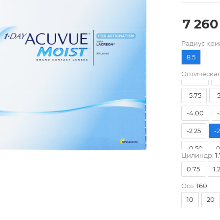
7 260
Pадиус кри
8.5
Оптическая
-9.00
-
-5.75
-
-4.00
-
-2.25
-
-0.50
0
Цилиндр:
1.
0.75
1.
Ось:
160
10
20