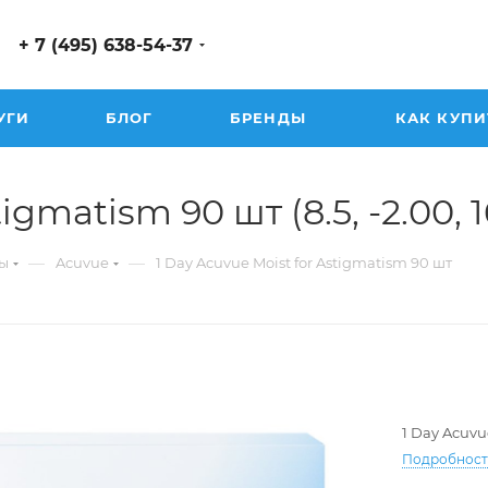
+ 7 (495) 638-54-37
УГИ
БЛОГ
БРЕНДЫ
КАК КУПИ
gmatism 90 шт (8.5, -2.00, 16
—
—
ы
Acuvue
1 Day Acuvue Moist for Astigmatism 90 шт
1 Day Acuvu
Подробнос