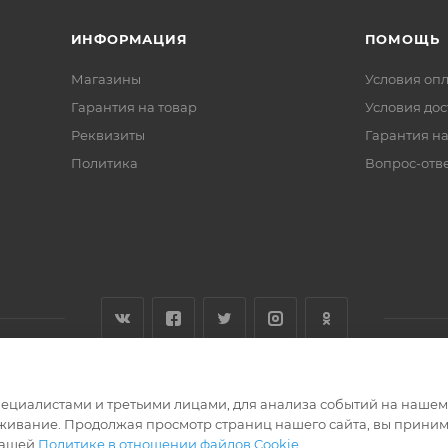
ИНФОРМАЦИЯ
ПОМОЩЬ
Магазины
Условия оп
Гарантия на товар
Условия дос
Реквизиты
Гарантия на
Политика
Вопрос-отв
циалистами и третьими лицами, для анализа событий на нашем в
живание. Продолжая просмотр страниц нашего сайта, вы приним
нашей
Политике в отношении файлов Cookie
.