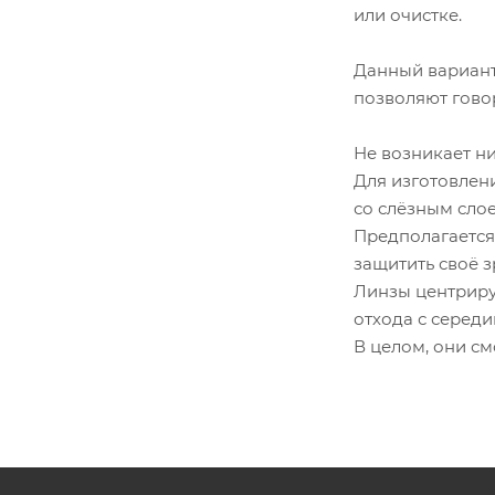
или очистке.
Данный вариант
позволяют говор
Не возникает ни
Для изготовлен
со слёзным слое
Предполагается
защитить своё з
Линзы центриру
отхода с середи
В целом, они см