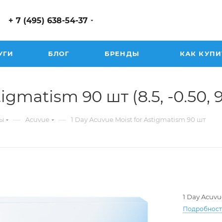
+ 7 (495) 638-54-37
УГИ
БЛОГ
БРЕНДЫ
КАК КУПИ
gmatism 90 шт (8.5, -0.50, 90
—
—
ы
Acuvue
1 Day Acuvue Moist for Astigmatism 90 шт
1 Day Acuvu
Подробнос