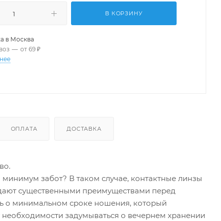
В КОРЗИНУ
а в
Москва
воз
—
от 69 ₽
нее
ОПЛАТА
ДОСТАВКА
во.
минимум забот? В таком случае, контактные линзы
ладают существенными преимуществами перед
ть о минимальном сроке ношения, который
нет необходимости задумываться о вечернем хранении