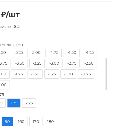
₽
/шт
визны:
8.5
8.50
-8.00
-7.50
-7.00
-6.50
-6.00
 сила:
-0.50
5.50
-5.25
-5.00
-4.75
-4.50
-4.25
3.75
-3.50
-3.25
-3.00
-2.75
-2.50
2.00
-1.75
-1.50
-1.25
-1.00
-0.75
.00
75
25
1.75
2.25
90
160
170
180