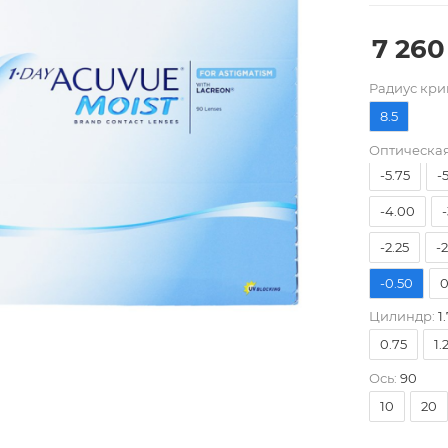
7 260
Pадиус кри
8.5
-9.00
-
Оптическая
-5.75
-
-4.00
-
-2.25
-
-0.50
0
Цилиндр:
1.
0.75
1.
Ось:
90
10
20