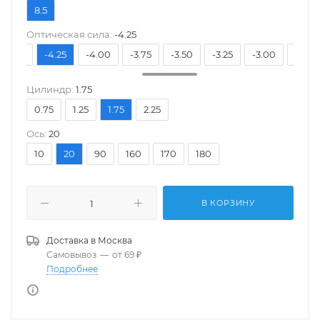
8.5
Оптическая сила:
-4.25
-4.50
-4.25
-4.00
-3.75
-3.50
-3.25
-3.00
-2.75
Цилиндр:
1.75
0.75
1.25
1.75
2.25
Ось:
20
10
20
90
160
170
180
В КОРЗИНУ
Доставка в
Москва
Самовывоз
—
от 69 ₽
Подробнее