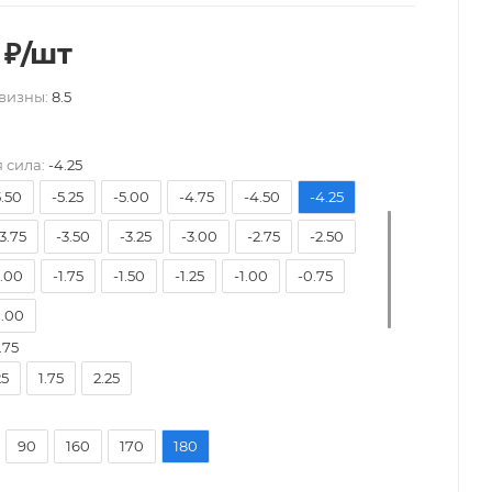
₽
/шт
визны:
8.5
8.50
-8.00
-7.50
-7.00
-6.50
-6.00
 сила:
-4.25
5.50
-5.25
-5.00
-4.75
-4.50
-4.25
3.75
-3.50
-3.25
-3.00
-2.75
-2.50
2.00
-1.75
-1.50
-1.25
-1.00
-0.75
.00
.75
25
1.75
2.25
90
160
170
180