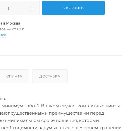
В КОРЗИНУ
а в
Москва
воз
—
от 69 ₽
нее
ОПЛАТА
ДОСТАВКА
во.
минимум забот? В таком случае, контактные линзы
ладают существенными преимуществами перед
ть о минимальном сроке ношения, который
нет необходимости задумываться о вечернем хранении