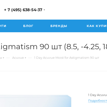
+ 7 (495) 638-54-37
УГИ
БЛОГ
БРЕНДЫ
КАК КУПИ
igmatism 90 шт (8.5, -4.25, 1
—
—
ы
Acuvue
1 Day Acuvue Moist for Astigmatism 90 шт
1 Day Acuvu
Подробнос