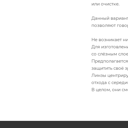
или очистке.
Данный вариант
позволяют говор
Не возникает ни
Для изготовлен
со слёзным слое
Предполагается
защитить своё з
Линзы центриру
отхода с середи
В целом, они см