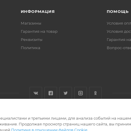
ИНФОРМАЦИЯ
ПОМОЩЬ
Магазины
Условия оп
Гарантия на товар
Условия дос
Реквизиты
Гарантия на
Политика
Вопрос-отв
циалистами и третьими лицами, для анализа событий на нашем в
живание. Продолжая просмотр страниц нашего сайта, вы приним
нашей
Политике в отношении файлов Cookie
.