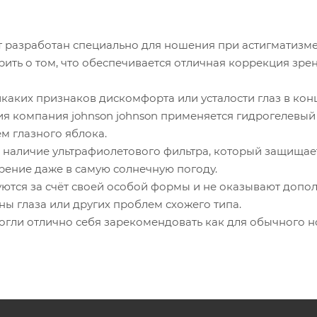
 разработан специально для ношения при астигматизме
ить о том, что обеспечивается отличная коррекция зре
каких признаков дискомфорта или усталости глаз в конц
ия компания johnson johnson применяется гидрогелевый
м глазного яблока.
 наличие ультрафиолетового фильтра, который защищает
рение даже в самую солнечную погоду.
ются за счёт своей особой формы и не оказывают допол
ны глаза или других проблем схожего типа.
огли отлично себя зарекомендовать как для обычного н