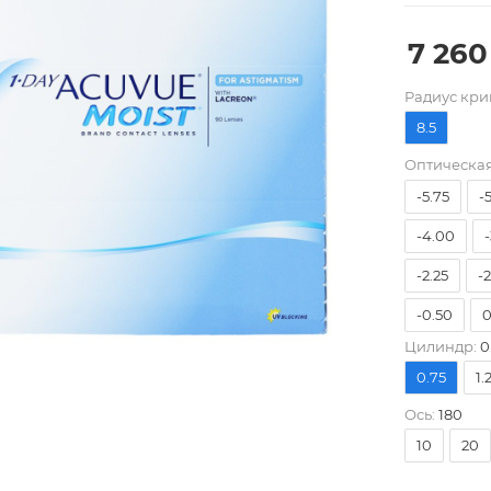
7 260
Pадиус кри
8.5
-9.00
-
Оптическая
-5.75
-
-4.00
-
-2.25
-
-0.50
0
Цилиндр:
0
0.75
1.
Ось:
180
10
20