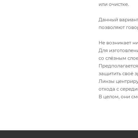
или очистке.
Данный вариант
позволяют говор
Не возникает ни
Для изготовлен
со слёзным слое
Предполагается
защитить своё з
Линзы центриру
отхода с середи
В целом, они см