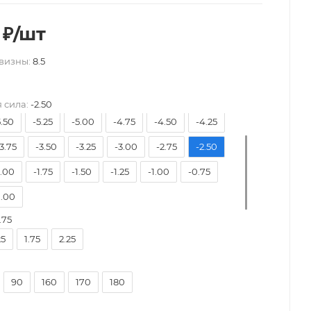
₽
/шт
визны:
8.5
8.50
-8.00
-7.50
-7.00
-6.50
-6.00
 сила:
-2.50
5.50
-5.25
-5.00
-4.75
-4.50
-4.25
3.75
-3.50
-3.25
-3.00
-2.75
-2.50
2.00
-1.75
-1.50
-1.25
-1.00
-0.75
.00
.75
25
1.75
2.25
90
160
170
180