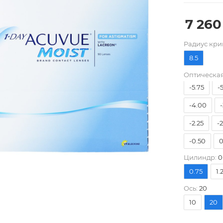
7 260
Pадиус кри
8.5
-9.00
-
Оптическая
-5.75
-
-4.00
-
-2.25
-
-0.50
0
Цилиндр:
0
0.75
1.
Ось:
20
10
20