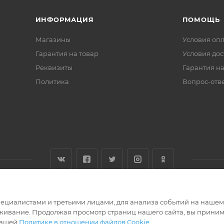
ИНФОРМАЦИЯ
ПОМОЩЬ
Магазины
Условия оп
Гарантия на товар
Условия дос
Реквизиты
Гарантия на
Политика
Вопрос-отв
циалистами и третьими лицами, для анализа событий на нашем в
живание. Продолжая просмотр страниц нашего сайта, вы приним
нашей
Политике в отношении файлов Cookie
.