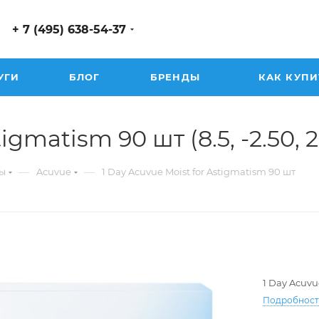
+ 7 (495) 638-54-37
УГИ
БЛОГ
БРЕНДЫ
КАК КУПИ
igmatism 90 шт (8.5, -2.50, 2
—
—
ы
Acuvue
1 Day Acuvue Moist for Astigmatism 90 шт
1 Day Acuvu
Подробнос