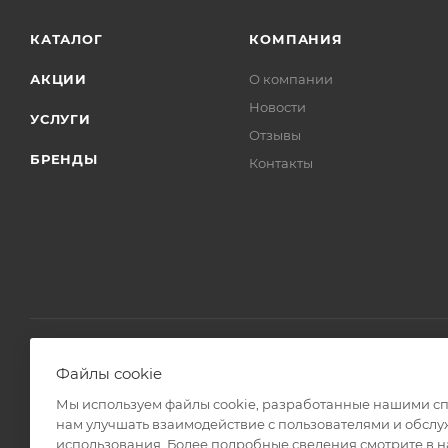
КАТАЛОГ
КОМПАНИЯ
АКЦИИ
О компании
Новости
УСЛУГИ
Отзывы
БРЕНДЫ
Контакты
Файлы cookie
2008 - 2026 © Интернет магазин Линз Курьер
Мы используем файлы cookie, разработанные нашими спе
нам улучшать взаимодействие с пользователями и обслу
использования. Более подробные сведения смотрите в 