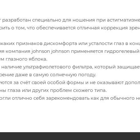
 разработан специально для ношения при астигматизме
ить о том, что обеспечивается отличная коррекция зре
каких признаков дискомфорта или усталости глаз в конц
ия компания johnson johnson применяется гидрогелевый
м глазного яблока.
 наличие ультрафиолетового фильтра, который защищает
рение даже в самую солнечную погоду.
ются за счёт своей особой формы и не оказывают допол
ны глаза или других проблем схожего типа.
огли отлично себя зарекомендовать как для обычного н