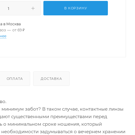
В КОРЗИНУ
а в
Москва
воз
—
от 69 ₽
нее
ОПЛАТА
ДОСТАВКА
во.
минимум забот? В таком случае, контактные линзы
ладают существенными преимуществами перед
ть о минимальном сроке ношения, который
нет необходимости задумываться о вечернем хранении