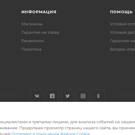
ИНФОРМАЦИЯ
ПОМОЩЬ
Магазины
Условия оп
Гарантия на товар
Условия дос
Реквизиты
Гарантия на
Политика
Вопрос-отв
циалистами и третьими лицами, для анализа событий на нашем в
живание. Продолжая просмотр страниц нашего сайта, вы приним
нашей
Политике в отношении файлов Cookie
.