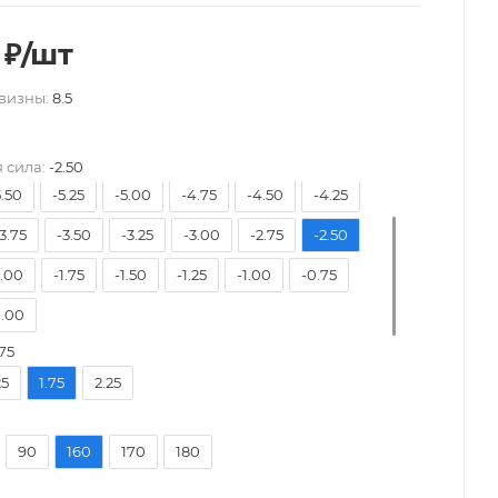
₽
/шт
визны:
8.5
8.50
-8.00
-7.50
-7.00
-6.50
-6.00
 сила:
-2.50
5.50
-5.25
-5.00
-4.75
-4.50
-4.25
3.75
-3.50
-3.25
-3.00
-2.75
-2.50
2.00
-1.75
-1.50
-1.25
-1.00
-0.75
.00
75
25
1.75
2.25
90
160
170
180