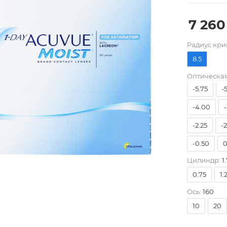
7 260
Pадиус кри
8.5
-9.00
-
Оптическая
-5.75
-
-4.00
-
-2.25
-
-0.50
0
Цилиндр:
1.
0.75
1.
Ось:
160
10
20