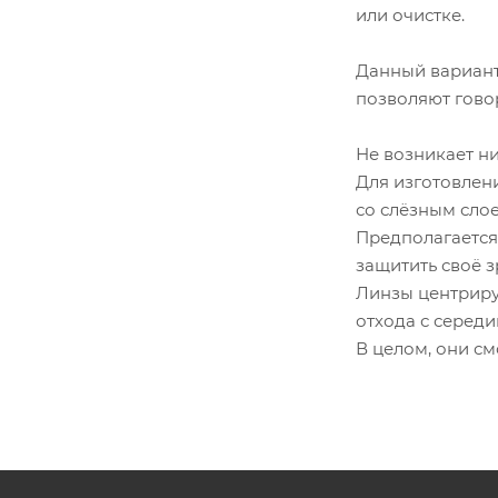
или очистке.
Данный вариант
позволяют говор
Не возникает ни
Для изготовлен
со слёзным слое
Предполагается
защитить своё з
Линзы центриру
отхода с середи
В целом, они см