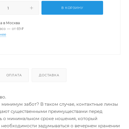
В КОРЗИНУ
а в
Москва
воз
—
от 69 ₽
нее
ОПЛАТА
ДОСТАВКА
во.
минимум забот? В таком случае, контактные линзы
ладают существенными преимуществами перед
ть о минимальном сроке ношения, который
нет необходимости задумываться о вечернем хранении