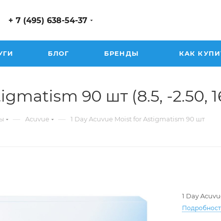
+ 7 (495) 638-54-37
УГИ
БЛОГ
БРЕНДЫ
КАК КУПИ
gmatism 90 шт (8.5, -2.50, 16
—
—
ы
Acuvue
1 Day Acuvue Moist for Astigmatism 90 шт
1 Day Acuvu
Подробнос