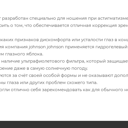
 разработан специально для ношения при астигматизме
ить о том, что обеспечивается отличная коррекция зре
каких признаков дискомфорта или усталости глаз в конц
ия компания johnson johnson применяется гидрогелевый
м глазного яблока.
 наличие ультрафиолетового фильтра, который защищает
рение даже в самую солнечную погоду.
ются за счёт своей особой формы и не оказывают допол
ны глаза или других проблем схожего типа.
огли отлично себя зарекомендовать как для обычного н