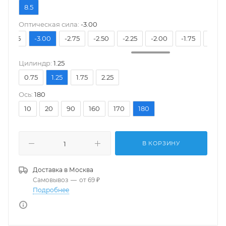
8.5
Оптическая сила:
-3.00
-3.25
-3.00
-2.75
-2.50
-2.25
-2.00
-1.75
-1.50
Цилиндр:
1.25
0.75
1.25
1.75
2.25
Ось:
180
10
20
90
160
170
180
В КОРЗИНУ
Доставка в
Москва
Самовывоз
—
от 69 ₽
Подробнее