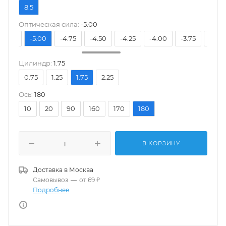
8.5
Оптическая сила:
-5.00
-5.25
-5.00
-4.75
-4.50
-4.25
-4.00
-3.75
-3.50
Цилиндр:
1.75
0.75
1.25
1.75
2.25
Ось:
180
10
20
90
160
170
180
В КОРЗИНУ
Доставка в
Москва
Самовывоз
—
от 69 ₽
Подробнее