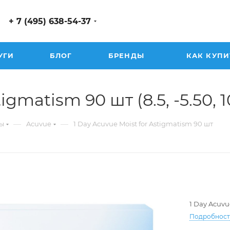
+ 7 (495) 638-54-37
УГИ
БЛОГ
БРЕНДЫ
КАК КУПИ
gmatism 90 шт (8.5, -5.50, 10
—
—
ы
Acuvue
1 Day Acuvue Moist for Astigmatism 90 шт
1 Day Acuvu
Подробнос