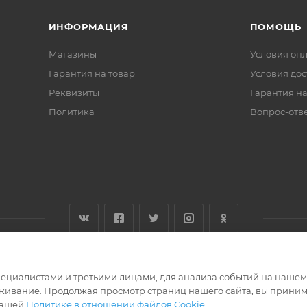
ИНФОРМАЦИЯ
ПОМОЩЬ
Магазины
Условия оп
Гарантия на товар
Условия дос
Реквизиты
Гарантия на
Политика
Вопрос-отв
циалистами и третьими лицами, для анализа событий на нашем в
живание. Продолжая просмотр страниц нашего сайта, вы приним
нашей
Политике в отношении файлов Cookie
.