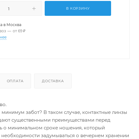
В КОРЗИНУ
а в
Москва
воз
—
от 69 ₽
нее
ОПЛАТА
ДОСТАВКА
во.
минимум забот? В таком случае, контактные линзы
ладают существенными преимуществами перед
ть о минимальном сроке ношения, который
нет необходимости задумываться о вечернем хранении