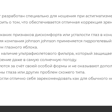
 разработан специально для ношения при астигматизме
ить о том, что обеспечивается отличная коррекция зре
каких признаков дискомфорта или усталости глаз в конц
ия компания johnson johnson применяется гидрогелевый
м глазного яблока.
 наличие ультрафиолетового фильтра, который защищает
рение даже в самую солнечную погоду.
ются за счёт своей особой формы и не оказывают допол
ны глаза или других проблем схожего типа.
огли отлично себя зарекомендовать как для обычного н