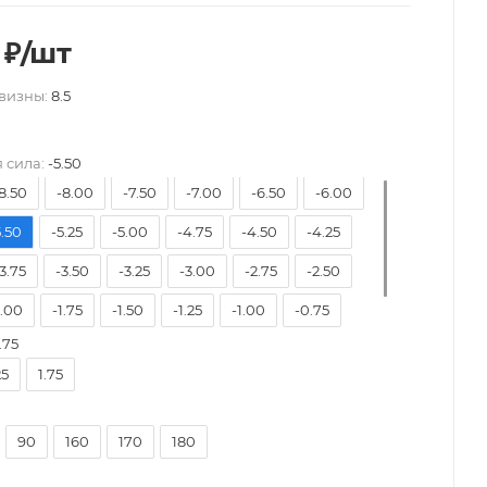
₽
/шт
визны:
8.5
 сила:
-5.50
8.50
-8.00
-7.50
-7.00
-6.50
-6.00
5.50
-5.25
-5.00
-4.75
-4.50
-4.25
3.75
-3.50
-3.25
-3.00
-2.75
-2.50
2.00
-1.75
-1.50
-1.25
-1.00
-0.75
.75
.00
25
1.75
90
160
170
180