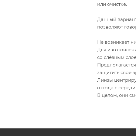
или очистке.
Данный вариант
позволяют говор
Не возникает ни
Для изготовлен
со слёзным слое
Предполагается
защитить своё з
Линзы центриру
отхода с середи
В целом, они см