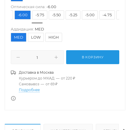
Оптическая сила:
-6.00
-6.25
-6.00
-5.75
-5.50
-5.25
-5.00
-4.75
-4.50
Аддидация:
MED
MED
LOW
HIGH
В КОРЗИНУ
Доставка в
Москва
Курьером до МКАД
—
от 220 ₽
Самовывоз
—
от 69 ₽
Подробнее