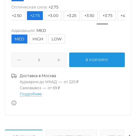
Оптическая сила:
+2.75
25
+2.50
+2.75
+3.00
+3.25
+3.50
+3.75
+4.00
Аддидация:
MED
MED
HIGH
LOW
В КОРЗИНУ
Доставка в
Москва
Курьером до МКАД
—
от 220 ₽
Самовывоз
—
от 69 ₽
Подробнее