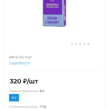
Adria GO, 5 шт
Подробности
320
₽
/шт
Pадиус кривизны:
8.6
8.6
Оптическая сила:
-7.50