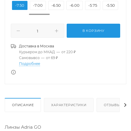
8.00
-7.50
-7.00
-6.50
-6.00
-5.75
-5.50
-5.2
В КОРЗИНУ
Доставка в
Москва
Курьером до МКАД
—
от 220 ₽
Самовывоз
—
от 69 ₽
Подробнее
ОПИСАНИЕ
ХАРАКТЕРИСТИКИ
ОТЗЫВЫ
Линзы Adria GO