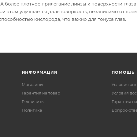
А более плотное прилегание линзы к поверхности глаза
ри этом улучшается дальнозоркость, независимо от вре
пособностью кислорода, что важно для тонуса глаз.
ИНФОРМАЦИЯ
ПОМОЩЬ
Магазины
Условия оп
Гарантия на товар
Условия дос
Реквизиты
Гарантия на
Политика
Вопрос-отв