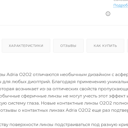
Подроб
ХАРАКТЕРИСТИКИ
ОТЗЫВЫ
КАК КУПИТЬ
зы Adria O2O2 отличаются необычным дизайном с асфе
 для любых диоптрий. Благодаря применению уникальн
оторая возникает из-за оптических свойств пропускающе
 обычные сферичные линзы не могут учесть этот эффект
скую систему глаза. Новые контактные линзы O2O2 полн
отзывы о контактных линзах Adria O2O2 еще раз подтве
ству поверхности линзы подстраиваться под разную крив