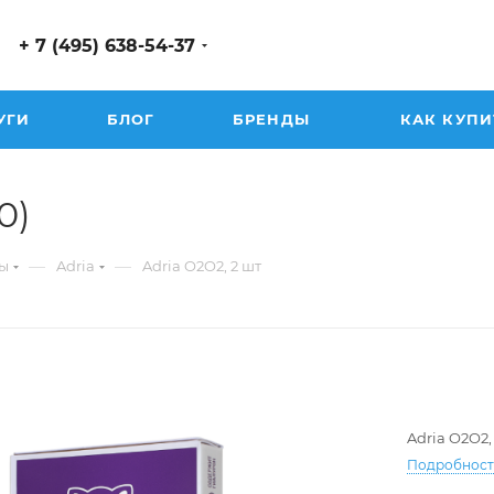
+ 7 (495) 638-54-37
УГИ
БЛОГ
БРЕНДЫ
КАК КУПИ
0)
—
—
ы
Adria
Adria O2O2, 2 шт
Adria O2O2,
Подробнос
-12.00