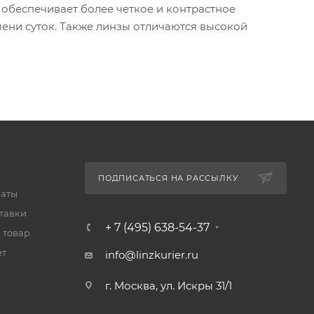
 обеспечивает более четкое и контрастное
мени суток. Также линзы отличаются высокой
ПОДПИСАТЬСЯ НА РАССЫЛКУ
латы
тавки
+ 7 (495) 638-54-37
 товар
ет
info@linzkurier.ru
г. Москва, ул. Искры 31/1