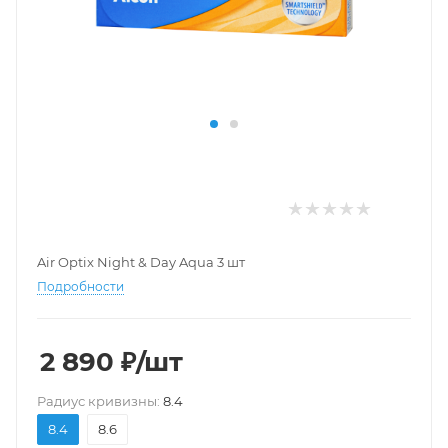
Air Optix Night & Day Aqua 3 шт
Подробности
2 890
₽
/шт
Pадиус кривизны:
8.4
8.4
8.6