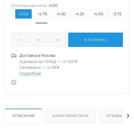
Оптическая сила:
-5.00
-5.25
-5.00
-4.75
-4.50
-4.25
-4.00
-3.75
-
В КОРЗИНУ
Доставка в
Москва
Курьером до МКАД
—
от 220 ₽
Самовывоз
—
от 69 ₽
Подробнее
ОПИСАНИЕ
ХАРАКТЕРИСТИКИ
ОТЗЫВЫ