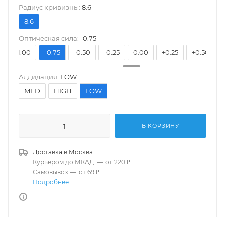
Pадиус кривизны:
8.6
8.6
Оптическая сила:
-0.75
5
-1.00
-0.75
-0.50
-0.25
0.00
+0.25
+0.50
Аддидация:
LOW
MED
HIGH
LOW
В КОРЗИНУ
Доставка в
Москва
Курьером до МКАД
—
от 220 ₽
Самовывоз
—
от 69 ₽
Подробнее