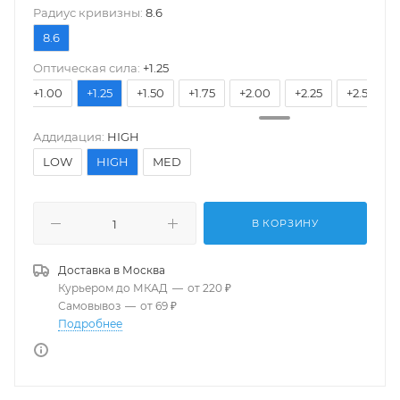
Pадиус кривизны:
8.6
8.6
Оптическая сила:
+1.25
75
+1.00
+1.25
+1.50
+1.75
+2.00
+2.25
+2.50
Аддидация:
HIGH
LOW
HIGH
MED
В КОРЗИНУ
Доставка в
Москва
Курьером до МКАД
—
от 220 ₽
Самовывоз
—
от 69 ₽
Подробнее