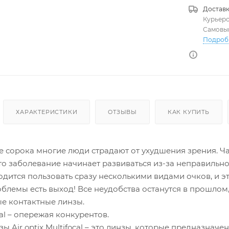
Доставк
Курьер
Самовы
Подроб
ХАРАКТЕРИСТИКИ
ОТЗЫВЫ
КАК КУПИТЬ
е сорока многие люди страдают от ухудшения зрения. Ча
о заболевание начинает развиваться из-за неправильной
дится пользовать сразу несколькими видами очков, и э
блемы есть выход! Все неудобства останутся в прошлом,
е контактные линзы.
ocal – опережая конкурентов.
ы Air optix Multifocal – это линзы, которые предназна