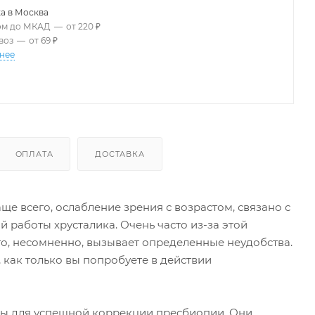
а в
Москва
ом до МКАД
—
от 220 ₽
воз
—
от 69 ₽
нее
ОПЛАТА
ДОСТАВКА
ще всего, ослабление зрения с возрастом, связано с
 работы хрусталика. Очень часто из-за этой
то, несомненно, вызывает определенные неудобства.
 как только вы попробуете в действии
чены для успешной коррекции пресбиопии. Они