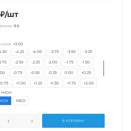
₽
/шт
-9.75
-9.50
-9.25
-9.00
-8.75
-8.50
визны:
8.6
8.00
-7.75
-7.50
-7.25
-7.00
-6.75
6.25
-6.00
-5.75
-5.50
-5.25
-5.00
 сила:
+3.00
4.50
-4.25
-4.00
-3.75
-3.50
-3.25
2.75
-2.50
-2.25
-2.00
-1.75
-1.50
.00
-0.75
-0.50
-0.25
0.00
+0.25
+0.75
+1.00
+1.25
+1.50
+1.75
+2.00
:
HIGH
2.50
+2.75
+3.00
+3.25
+3.50
+3.75
HIGH
MED
+4.25
+4.50
+4.75
+5.00
+5.25
5.75
+6.00
В КОРЗИНУ