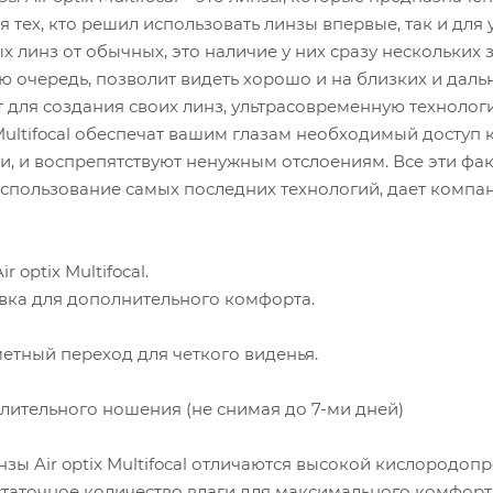
я тех, кто решил использовать линзы впервые, так и для
 линз от обычных, это наличие у них сразу нескольких 
вою очередь, позволит видеть хорошо и на близких и дал
ет для создания своих линз, ультрасовременную технолог
 Multifocal обеспечат вашим глазам необходимый доступ
и, и воспрепятствуют ненужным отслоениям. Все эти фа
использование самых последних технологий, дает компани
 optix Multifocal.
овка для дополнительного комфорта.
етный переход для четкого виденья.
длительного ношения (не снимая до 7-ми дней)
нзы Air optix Multifocal отличаются высокой кислородо
таточное количество влаги для максимального комфорт