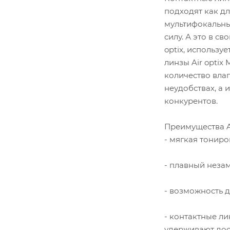
подходят как дл
мультифокальных
силу. А это в с
optix, использу
линзы Air optix
количество влаг
неудобствах, а 
конкурентов.
Преимущества Air
- мягкая тонир
- плавный незам
- возможность 
- контактные ли
удерживают дос