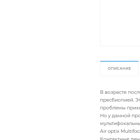
ОПИСАНИЕ
В возрасте посл
пресбиопией. Эт
проблемы прихо
Но у данной про
мультифокальны
Air optix Multif
Контактные линз