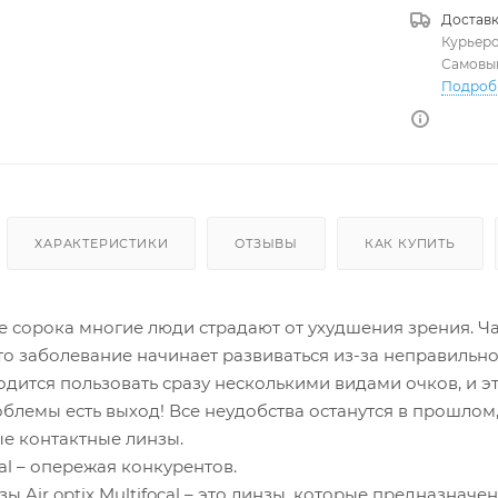
Доставк
Курьер
Самовы
Подроб
ХАРАКТЕРИСТИКИ
ОТЗЫВЫ
КАК КУПИТЬ
е сорока многие люди страдают от ухудшения зрения. Ча
о заболевание начинает развиваться из-за неправильной
дится пользовать сразу несколькими видами очков, и э
блемы есть выход! Все неудобства останутся в прошлом,
е контактные линзы.
ocal – опережая конкурентов.
ы Air optix Multifocal – это линзы, которые предназна