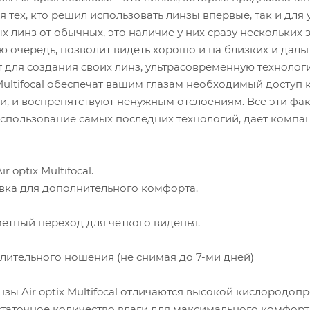
я тех, кто решил использовать линзы впервые, так и для
 линз от обычных, это наличие у них сразу нескольких 
вою очередь, позволит видеть хорошо и на близких и дал
ет для создания своих линз, ультрасовременную технолог
 Multifocal обеспечат вашим глазам необходимый доступ
и, и воспрепятствуют ненужным отслоениям. Все эти фа
использование самых последних технологий, дает компани
 optix Multifocal.
овка для дополнительного комфорта.
етный переход для четкого виденья.
длительного ношения (не снимая до 7-ми дней)
нзы Air optix Multifocal отличаются высокой кислородо
таточное количество влаги для максимального комфорт