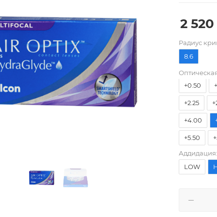
-6.50
-
2 520
-4.75
-
Pадиус кри
-3.00
-
8.6
-1.25
-1
Оптическая
+0.50
+2.25
+
+4.00
+5.50
+
Аддидация
LOW