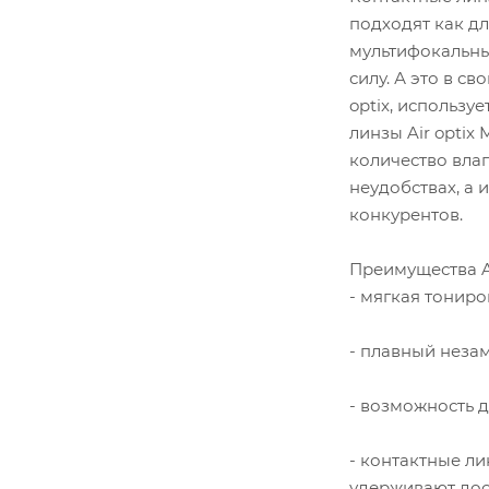
подходят как дл
мультифокальных
силу. А это в с
optix, использу
линзы Air optix
количество влаг
неудобствах, а 
конкурентов.
Преимущества Air
- мягкая тонир
- плавный незам
- возможность 
- контактные ли
удерживают дос