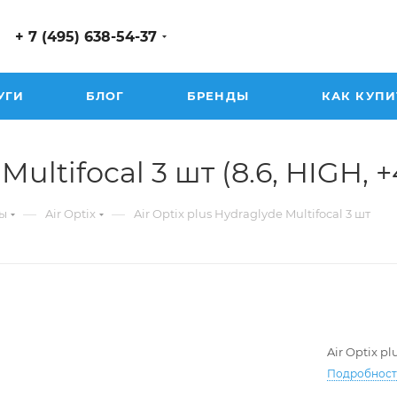
+ 7 (495) 638-54-37
УГИ
БЛОГ
БРЕНДЫ
КАК КУПИ
Multifocal 3 шт (8.6, HIGH, +
—
—
ы
Air Optix
Air Optix plus Hydraglyde Multifocal 3 шт
Air Optix pl
-10.00
Подробнос
-8.25
-