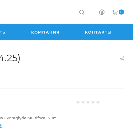
0
ТЬ
КОМПАНИЯ
КОНТАКТЫ
4.25)
us Hydraglyde Multifocal 3 шт
-9.75
-9.50
-9.25
-9.00
-8.75
-8.50
ти
8.00
-7.75
-7.50
-7.25
-7.00
-6.75