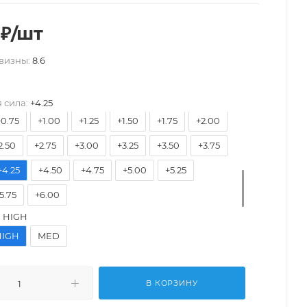
6.25
-6.00
-5.75
-5.50
-5.25
-5.00
₽
/шт
4.50
-4.25
-4.00
-3.75
-3.50
-3.25
визны:
8.6
2.75
-2.50
-2.25
-2.00
-1.75
-1.50
.00
-0.75
-0.50
-0.25
0.00
+0.25
 сила:
+4.25
+0.75
+1.00
+1.25
+1.50
+1.75
+2.00
2.50
+2.75
+3.00
+3.25
+3.50
+3.75
+4.25
+4.50
+4.75
+5.00
+5.25
5.75
+6.00
:
HIGH
HIGH
MED
В КОРЗИНУ