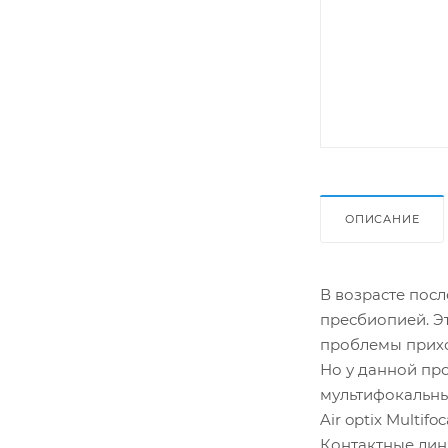
ОПИСАНИЕ
В возрасте посл
пресбиопией. Эт
проблемы прихо
Но у данной про
мультифокальны
Air optix Multif
Контактные линз