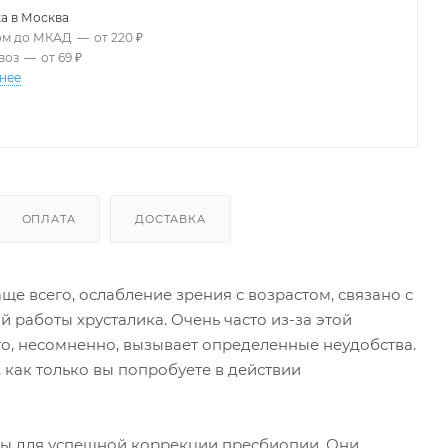
а в
Москва
ом до МКАД
—
от 220 ₽
воз
—
от 69 ₽
нее
ОПЛАТА
ДОСТАВКА
ще всего, ослабление зрения с возрастом, связано с
 работы хрусталика. Очень часто из-за этой
то, несомненно, вызывает определенные неудобства.
 как только вы попробуете в действии
чены для успешной коррекции пресбиопии. Они