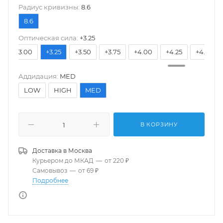
Pадиус кривизны:
8.6
8.6
Оптическая сила:
+3.25
5
+3.00
+3.25
+3.50
+3.75
+4.00
+4.25
+4.50
Аддидация:
MED
LOW
HIGH
MED
В КОРЗИНУ
Доставка в
Москва
Курьером до МКАД
—
от 220 ₽
Самовывоз
—
от 69 ₽
Подробнее