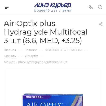
Air Optix plus
Hydraglyde Multifocal
3 шт (8.6, MED, +3.25)
—
—
—
Главная
Каталог
КОНТАКТНЫЕ ЛИНЗЫ
—
—
Бренды
Air Optix
Air Optix plus Hydraglyde Multifocal 3 шт