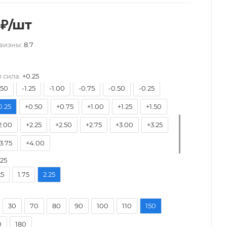
₽
/шт
7.50
-7.00
-6.50
-6.00
-5.75
-5.50
визны:
8.7
5.00
-4.75
-4.50
-4.25
-4.00
-3.75
3.25
-3.00
-2.75
-2.50
-2.25
-2.00
 сила:
+0.25
.50
-1.25
-1.00
-0.75
-0.50
-0.25
0.25
+0.50
+0.75
+1.00
+1.25
+1.50
2.00
+2.25
+2.50
+2.75
+3.00
+3.25
3.75
+4.00
.25
25
1.75
2.25
30
70
80
90
100
110
150
0
180