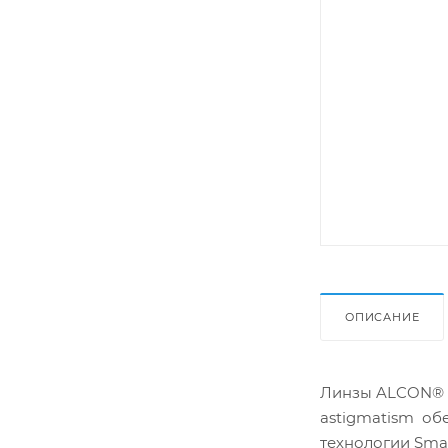
ОПИСАНИЕ
Линзы ALCON® AI
astigmatism об
технологии Smar