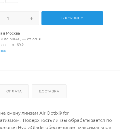
В КОРЗИНУ
а в
Москва
ом до МКАД
—
от 220 ₽
воз
—
от 69 ₽
нее
ОПЛАТА
ДОСТАВКА
а смену линзам Air Optix® for
матизмом. Поверхность линзы обрабатывается по
ехнология HydraGlade, обеспечивает максимальное