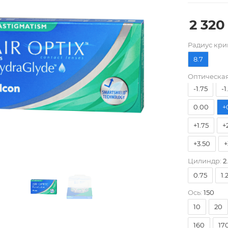
2 320
-8.00
-
Pадиус кри
-5.25
-
8.7
-3.50
-
Оптическая
-1.75
-1
0.00
+
+1.75
+
+3.50
+
Цилиндр:
2
0.75
1.
Ось:
150
10
20
160
17