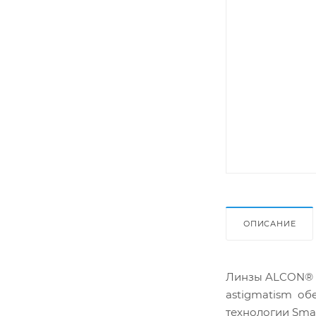
ОПИСАНИЕ
Линзы ALCON® AI
astigmatism об
технологии Smar