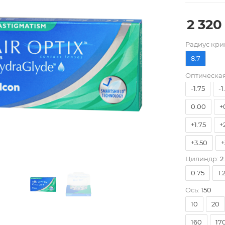
2 320
-8.00
-
Pадиус кри
-5.25
-
8.7
-3.50
-
Оптическая
-1.75
-1
0.00
+
+1.75
+
+3.50
+
Цилиндр:
2
0.75
1.
Ось:
150
10
20
160
17