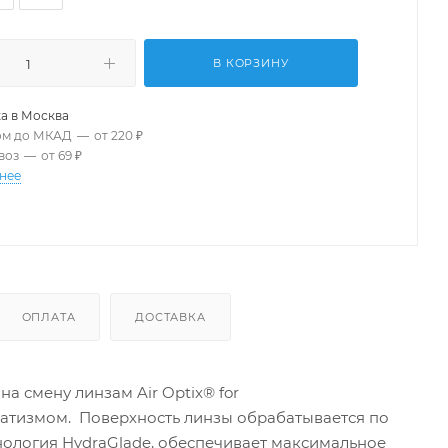
В КОРЗИНУ
а в
Москва
ом до МКАД
—
от 220 ₽
воз
—
от 69 ₽
нее
ОПЛАТА
ДОСТАВКА
а смену линзам Air Optix® for
матизмом. Поверхность линзы обрабатывается по
ехнология HydraGlade, обеспечивает максимальное