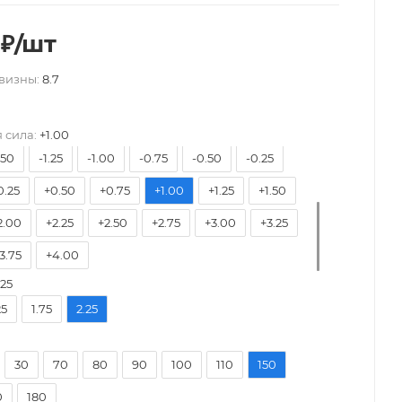
₽
/шт
7.50
-7.00
-6.50
-6.00
-5.75
-5.50
визны:
8.7
5.00
-4.75
-4.50
-4.25
-4.00
-3.75
3.25
-3.00
-2.75
-2.50
-2.25
-2.00
 сила:
+1.00
.50
-1.25
-1.00
-0.75
-0.50
-0.25
0.25
+0.50
+0.75
+1.00
+1.25
+1.50
2.00
+2.25
+2.50
+2.75
+3.00
+3.25
3.75
+4.00
.25
25
1.75
2.25
30
70
80
90
100
110
150
0
180