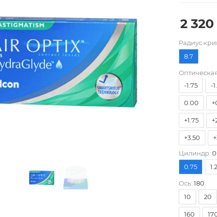
2 320
-8.00
-
Pадиус кри
-5.25
-
8.7
-3.50
-
Оптическая
-1.75
-1
0.00
+
+1.75
+
+3.50
+
Цилиндр:
0
0.75
1.
Ось:
180
10
20
160
17