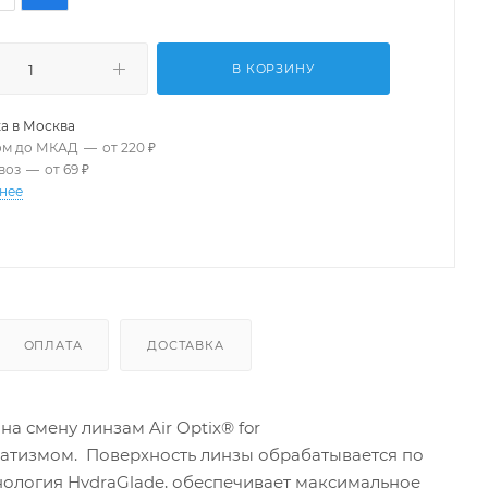
В КОРЗИНУ
а в
Москва
ом до МКАД
—
от 220 ₽
воз
—
от 69 ₽
нее
ОПЛАТА
ДОСТАВКА
а смену линзам Air Optix® for
матизмом. Поверхность линзы обрабатывается по
ехнология HydraGlade, обеспечивает максимальное