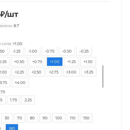
₽
/шт
7.50
-7.00
-6.50
-6.00
-5.75
-5.50
визны:
8.7
5.00
-4.75
-4.50
-4.25
-4.00
-3.75
3.25
-3.00
-2.75
-2.50
-2.25
-2.00
 сила:
+1.00
.50
-1.25
-1.00
-0.75
-0.50
-0.25
0.25
+0.50
+0.75
+1.00
+1.25
+1.50
2.00
+2.25
+2.50
+2.75
+3.00
+3.25
3.75
+4.00
.75
25
1.75
2.25
30
70
80
90
100
110
150
0
180