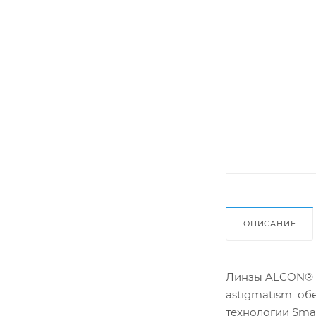
ОПИСАНИЕ
Линзы ALCON® AI
astigmatism об
технологии Smar