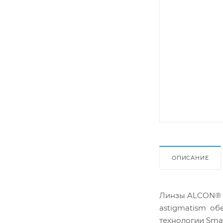
ОПИСАНИЕ
Линзы ALCON® AI
astigmatism об
технологии Smar