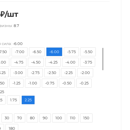
₽
/шт
визны:
8.7
 сила:
-6.00
7.50
-7.00
-6.50
-6.00
-5.75
-5.50
5.00
-4.75
-4.50
-4.25
-4.00
-3.75
3.25
-3.00
-2.75
-2.50
-2.25
-2.00
.50
-1.25
-1.00
-0.75
-0.50
-0.25
.25
0.25
+0.50
+0.75
+1.00
+1.25
+1.50
25
1.75
2.25
2.00
+2.25
+2.50
+2.75
+3.00
+3.25
3.75
+4.00
30
70
80
90
100
110
150
0
180