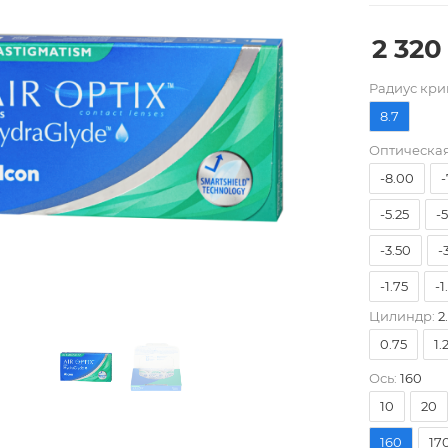
2 320
Pадиус кри
8.7
Оптическая
-8.00
-
-5.25
-
-3.50
-
-1.75
-1
Цилиндр:
2
0.00
+
0.75
1.
+1.75
+
Ось:
160
+3.50
+
10
20
160
17