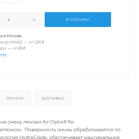
В КОРЗИНУ
а в
Москва
ом до МКАД
—
от 220 ₽
воз
—
от 69 ₽
нее
ОПЛАТА
ДОСТАВКА
а смену линзам Air Optix® for
матизмом. Поверхность линзы обрабатывается по
ехнология HydraGlade, обеспечивает максимальное