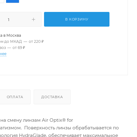
В КОРЗИНУ
а в
Москва
ом до МКАД
—
от 220 ₽
воз
—
от 69 ₽
нее
ОПЛАТА
ДОСТАВКА
а смену линзам Air Optix® for
матизмом. Поверхность линзы обрабатывается по
ехнология HydraGlade, обеспечивает максимальное