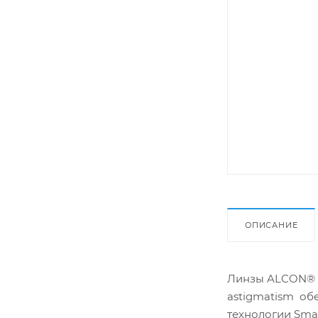
ОПИСАНИЕ
Линзы ALCON® AI
astigmatism об
технологии Smar