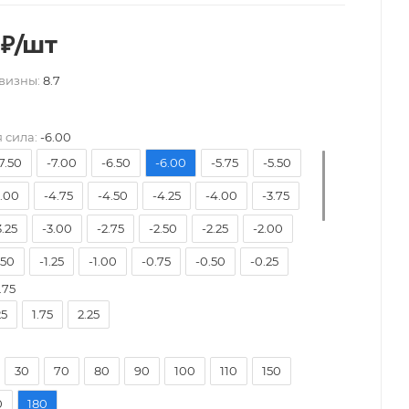
₽
/шт
визны:
8.7
 сила:
-6.00
7.50
-7.00
-6.50
-6.00
-5.75
-5.50
5.00
-4.75
-4.50
-4.25
-4.00
-3.75
3.25
-3.00
-2.75
-2.50
-2.25
-2.00
.50
-1.25
-1.00
-0.75
-0.50
-0.25
.75
0.25
+0.50
+0.75
+1.00
+1.25
+1.50
25
1.75
2.25
2.00
+2.25
+2.50
+2.75
+3.00
+3.25
3.75
+4.00
30
70
80
90
100
110
150
0
180