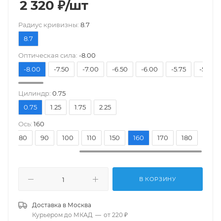
2 320
₽
/шт
Pадиус кривизны:
8.7
8.7
Оптическая сила:
-8.00
-8.00
-7.50
-7.00
-6.50
-6.00
-5.75
-5.50
Цилиндр:
0.75
0.75
1.25
1.75
2.25
Ось:
160
70
80
90
100
110
150
160
170
180
В КОРЗИНУ
Доставка в
Москва
Курьером до МКАД
—
от 220 ₽