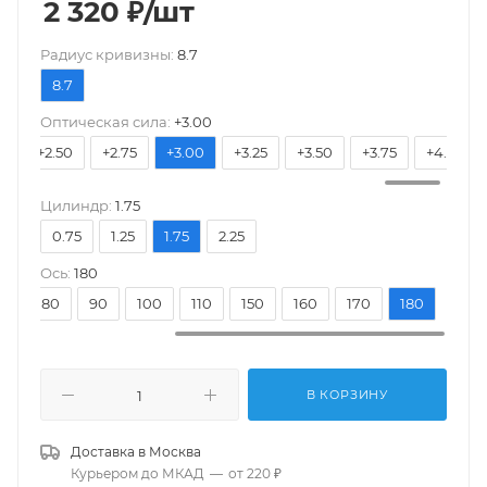
2 320
₽
/шт
Pадиус кривизны:
8.7
8.7
Оптическая сила:
+3.00
25
+2.50
+2.75
+3.00
+3.25
+3.50
+3.75
+4.00
Цилиндр:
1.75
0.75
1.25
1.75
2.25
Ось:
180
70
80
90
100
110
150
160
170
180
В КОРЗИНУ
Доставка в
Москва
Курьером до МКАД
—
от 220 ₽