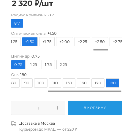
2 320
₽
/шт
Pадиус кривизны:
8.7
8.7
Оптическая сила:
+1.50
0
+1.25
+1.50
+1.75
+2.00
+2.25
+2.50
+2.75
+
Цилиндр:
0.75
0.75
1.25
1.75
2.25
Ось:
180
70
80
90
100
110
150
160
170
180
В КОРЗИНУ
Доставка в
Москва
Курьером до МКАД
—
от 220 ₽