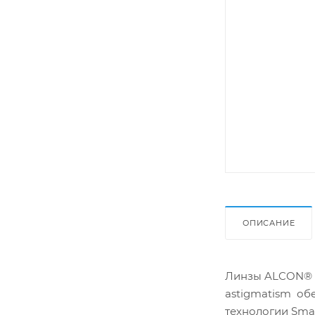
ОПИСАНИЕ
Линзы ALCON® AI
astigmatism об
технологии Smar