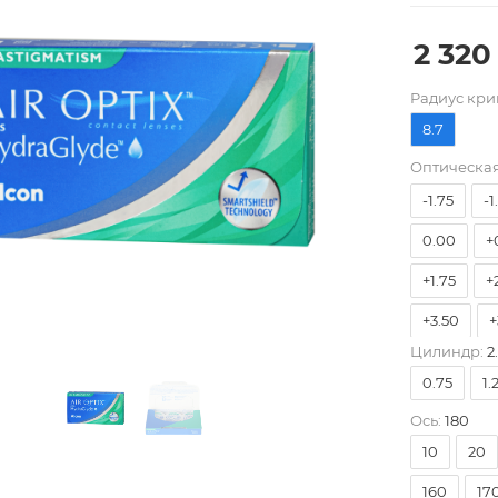
2 320
-8.00
-
Pадиус кри
-5.25
-
8.7
-3.50
-
Оптическая
-1.75
-1
0.00
+
+1.75
+
+3.50
+
Цилиндр:
2
0.75
1.
Ось:
180
10
20
160
17