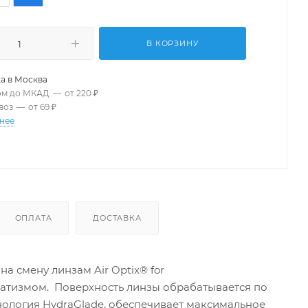
В КОРЗИНУ
а в
Москва
ом до МКАД
—
от 220 ₽
воз
—
от 69 ₽
нее
ОПЛАТА
ДОСТАВКА
а смену линзам Air Optix® for
матизмом. Поверхность линзы обрабатывается по
ехнология HydraGlade, обеспечивает максимальное