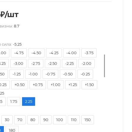
₽
/шт
визны:
8.7
7.50
-7.00
-6.50
-6.00
-5.75
-5.50
 сила:
-5.25
5.00
-4.75
-4.50
-4.25
-4.00
-3.75
3.25
-3.00
-2.75
-2.50
-2.25
-2.00
.50
-1.25
-1.00
-0.75
-0.50
-0.25
0.25
+0.50
+0.75
+1.00
+1.25
+1.50
.25
2.00
+2.25
+2.50
+2.75
+3.00
+3.25
25
1.75
2.25
3.75
+4.00
30
70
80
90
100
110
150
0
180