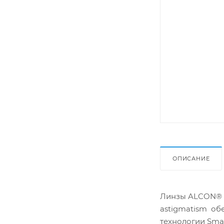
ОПИСАНИЕ
Линзы ALCON® AI
astigmatism об
технологии Smar