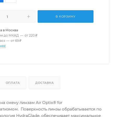
В КОРЗИНУ
а в
Москва
ом до МКАД
—
от 220 ₽
воз
—
от 69 ₽
нее
ОПЛАТА
ДОСТАВКА
а смену линзам Air Optix® for
матизмом. Поверхность линзы обрабатывается по
ехнология HydraGlade, обеспечивает максимальное