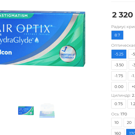
2 320
Pадиус кри
8.7
-8.00
-
Оптическая
-5.25
-
-3.50
-
-1.75
-1
0.00
+
Цилиндр:
2
+1.75
+
0.75
1.
+3.50
+
Ось:
170
10
20
160
17